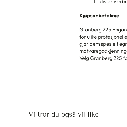
10 dispenserbo
Kjøpsanbefaling:
Granberg 225 Engangs
for ulike profesjonel
gjør dem spesielt egn
matvaregodkjenningen
Velg Granberg 225 for
Vi tror du også vil like