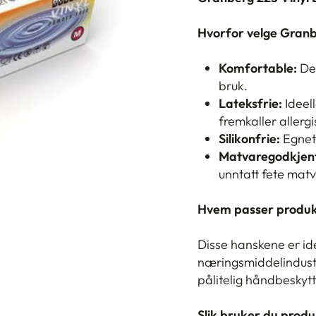
Hvorfor velge Gran
Komfortable:
Des
bruk.
Lateksfrie:
Ideell
fremkaller allergi
Silikonfrie:
Egnet 
Matvaregodkjen
unntatt fete matva
Hvem passer produk
Disse hanskene er idee
næringsmiddelindustr
pålitelig håndbeskytte
Slik bruker du produ