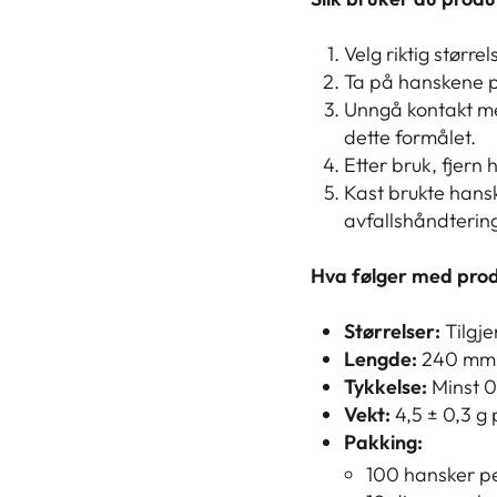
Velg riktig større
Ta på hanskene p
Unngå kontakt me
dette formålet.
Etter bruk, fjern
Kast brukte hanske
avfallshåndterin
Hva følger med pro
Størrelser:
Tilgje
Lengde:
240 mm
Tykkelse:
Minst 0
Vekt:
4,5 ± 0,3 g
Pakking:
100 hansker p