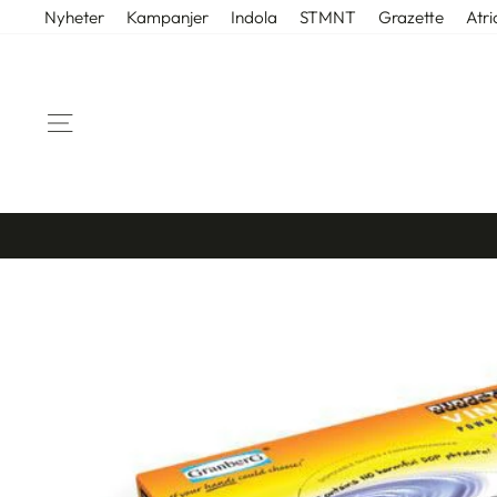
Gå
Nyheter
Kampanjer
Indola
STMNT
Grazette
Atri
til
innhold
SIDENAVIGASJON