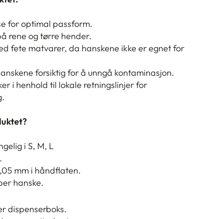
lse for optimal passform.
å rene og tørre hender.
d fete matvarer, da hanskene ikke er egnet for
 hanskene forsiktig for å unngå kontaminasjon.
r i henhold til lokale retningslinjer for
g.
duktet?
ngelig i S, M, L
.
,05 mm i håndflaten.
 per hanske.
er dispenserboks.