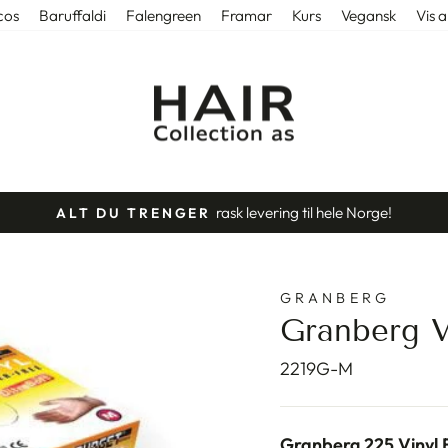
cos
Baruffaldi
Falengreen
Framar
Kurs
Vegansk
Vis a
med lager i 
NORSK NETTBUTIKK
Stopp
slideshow
GRANBERG
Granberg 
2219G-M
Granberg 225 Vinyl