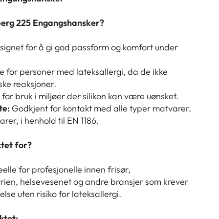
berg 225 Engangshansker?
ignet for å gi god passform og komfort under
e for personer med lateksallergi, da de ikke
ske reaksjoner.
for bruk i miljøer der silikon kan være uønsket.
te:
Godkjent for kontakt med alle typer matvarer,
rer, i henhold til EN 1186.
tet for?
lle for profesjonelle innen frisør,
ien, helsevesenet og andre bransjer som krever
lse uten risiko for lateksallergi.
ktet: