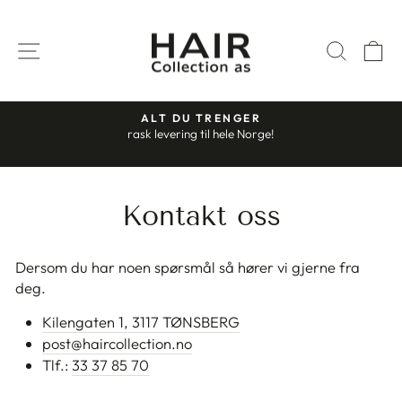
Gå
til
SIDENAVIGASJON
SØK
H
innhold
ALT DU TRENGER
rask levering til hele Norge!
Stopp
slideshow
Kontakt oss
Dersom du har noen spørsmål så hører vi gjerne fra
deg.
Kilengaten 1, 3117 TØNSBERG
post@haircollection.no
Tlf.:
33 37 85 70