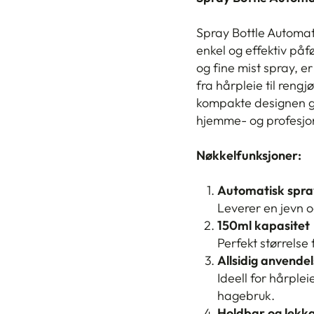
Spray Bottle Automati
enkel og effektiv på
og fine mist spray, er
fra hårpleie til reng
kompakte designen gj
hjemme- og profesjon
Nøkkelfunksjoner:
Automatisk spr
Leverer en jevn og
150ml kapasitet
Perfekt størrelse
Allsidig anvende
Ideell for hårplei
hagebruk.
Holdbar og lekka