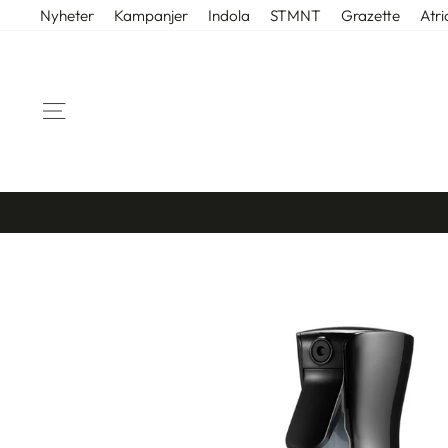
Gå
Nyheter
Kampanjer
Indola
STMNT
Grazette
Atri
til
innhold
SIDENAVIGASJON