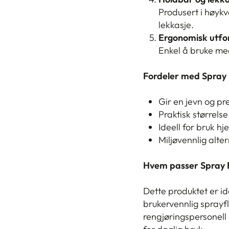
Produsert i høykv
lekkasje.
Ergonomisk utfo
Enkel å bruke med
Fordeler med Spray 
Gir en jevn og pr
Praktisk størrelse
Ideell for bruk h
Miljøvennlig alter
Hvem passer Spray B
Dette produktet er ide
brukervennlig sprayfl
rengjøringspersonell