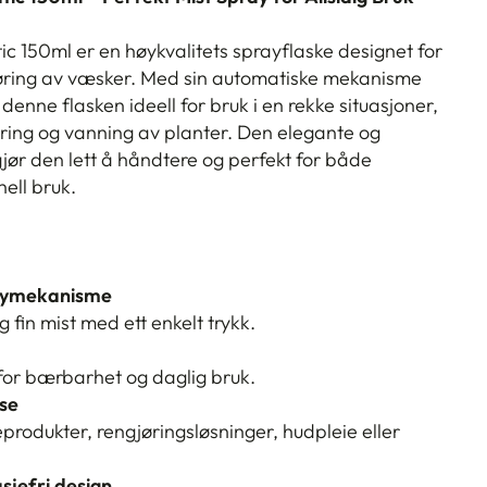
c 150ml er en høykvalitets sprayflaske designet for
føring av væsker. Med sin automatiske mekanisme
 denne flasken ideell for bruk i en rekke situasjoner,
jøring og vanning av planter. Den elegante og
ør den lett å håndtere og perfekt for både
ell bruk.
aymekanisme
 fin mist med ett enkelt trykk.
 for bærbarhet og daglig bruk.
lse
eprodukter, rengjøringsløsninger, hudpleie eller
sjefri design