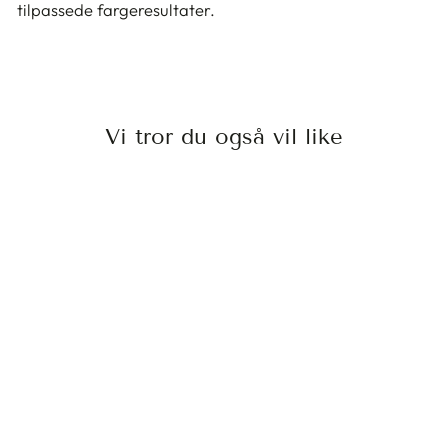
tilpassede fargeresultater.
Vi tror du også vil like
PROFESSION
CREA-MIX 0.22
PEARL
INDOLA