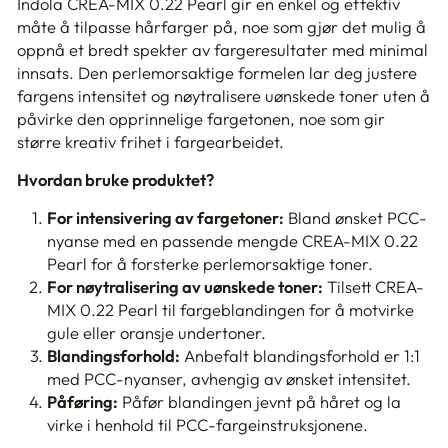
Indola CREA-MIX 0.22 Pearl gir en enkel og effektiv
måte å tilpasse hårfarger på, noe som gjør det mulig å
oppnå et bredt spekter av fargeresultater med minimal
innsats. Den perlemorsaktige formelen lar deg justere
fargens intensitet og nøytralisere uønskede toner uten å
påvirke den opprinnelige fargetonen, noe som gir
større kreativ frihet i fargearbeidet.
Hvordan bruke produktet?
For intensivering av fargetoner:
Bland ønsket PCC-
nyanse med en passende mengde CREA-MIX 0.22
Pearl for å forsterke perlemorsaktige toner.
For nøytralisering av uønskede toner:
Tilsett CREA-
MIX 0.22 Pearl til fargeblandingen for å motvirke
gule eller oransje undertoner.
Blandingsforhold:
Anbefalt blandingsforhold er 1:1
med PCC-nyanser, avhengig av ønsket intensitet.
Påføring:
Påfør blandingen jevnt på håret og la
virke i henhold til PCC-fargeinstruksjonene.