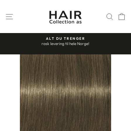
Gå
til
SIDENAVIGASJON
SØK
H
innhold
ALT DU TRENGER
rask levering til hele Norge!
Stopp
slideshow