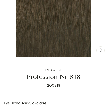
ST
(E
INDOLA
Profession Nr 8.18
200818
Lys Blond Ask-Sjokolade