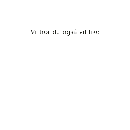
Vi tror du også vil like
PROFESSION NR
8.18
INDOLA