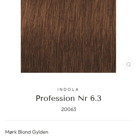
ST
(E
INDOLA
Profession Nr 6.3
20063
Mørk Blond Gylden