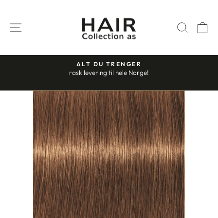
Gå
til
SIDENAVIGASJON
SØK
H
innhold
ALT DU TRENGER
rask levering til hele Norge!
Stopp
slideshow