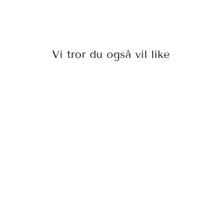
Vi tror du også vil like
PROFESSION NR
6.3
INDOLA