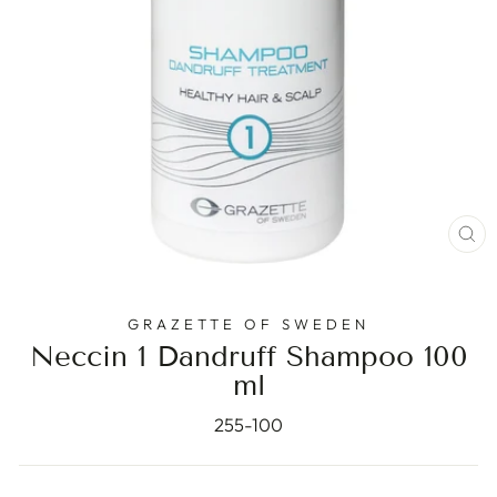
ST
(E
GRAZETTE OF SWEDEN
Neccin 1 Dandruff Shampoo 100
ml
255-100