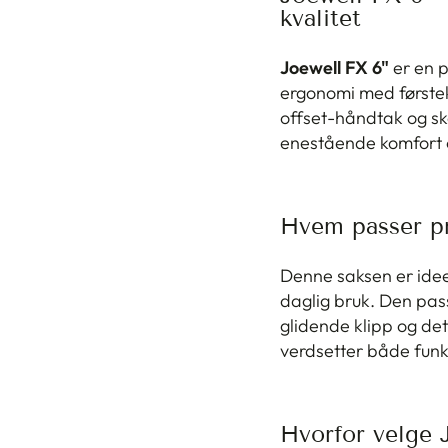
kvalitet
Joewell FX 6"
er en p
ergonomi med førstek
offset-håndtak og sk
enestående komfort o
Hvem passer pr
Denne saksen er ideel
daglig bruk. Den pass
glidende klipp og det
verdsetter både funks
Hvorfor velge 