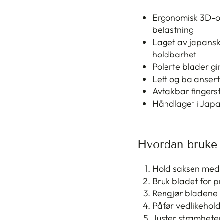
Ergonomisk 3D-of
belastning
Laget av japansk
holdbarhet
Polerte blader gir
Lett og balansert
Avtakbar fingerstø
Håndlaget i Japan
Hvordan bruke
Hold saksen med e
Bruk bladet for pr
Rengjør bladene 
Påfør vedlikehold
Juster stramhete