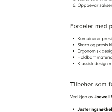
Oppbevar saksen i
Fordeler med p
Kombinerer presis
Skarp og presis kl
Ergonomisk desig
Holdbart material
Klassisk design 
Tilbehør som f
Ved kjøp av
Joewell 
Justeringsnøkkel