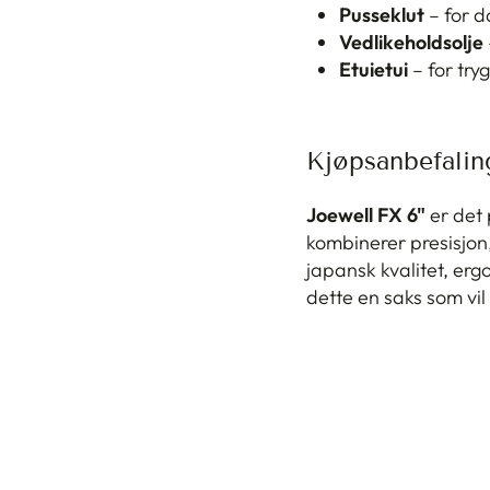
Pusseklut
– for d
Vedlikeholdsolje
Etuietui
– for try
Kjøpsanbefalin
Joewell FX 6"
er det 
kombinerer presisjon
japansk kvalitet, er
dette en saks som vi