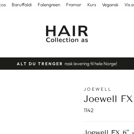
cos
Baruffaldi
Falengreen
Framar
Kurs
Vegansk
Vis a
med lager i Tønsberg.
NORSK NETTBUTIKK
Stopp
slideshow
JOEWELL
Joewell FX
1142
Joewell FX 6" 