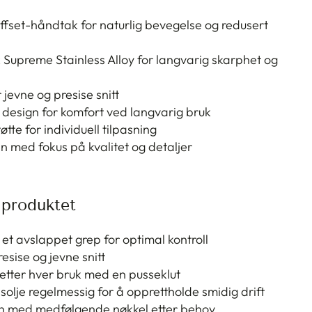
fset-håndtak for naturlig bevegelse og redusert
 Supreme Stainless Alloy for langvarig skarphet og
 jevne og presise snitt
 design for komfort ved langvarig bruk
tte for individuell tilpasning
 med fokus på kvalitet og detaljer
 produktet
t avslappet grep for optimal kontroll
esise og jevne snitt
etter hver bruk med en pusseklut
solje regelmessig for å opprettholde smidig drift
n med medfølgende nøkkel etter behov