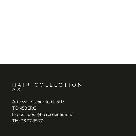
JOEWELL FX 6
JOEWELL
HAIR COLLECTION
AS
Adresse:
Kilengaten 1, 3117
TØNSBERG
E-post:
post@haircollection.no
Tlf.:
33 37 85 70