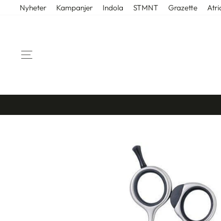
Gå
Nyheter
Kampanjer
Indola
STMNT
Grazette
Atri
til
innhold
SIDENAVIGASJON