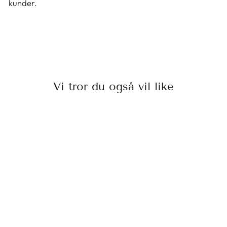
kunder.
Vi tror du også vil like
JOEWELL
COBOLT 5.5 F
JOEWELL