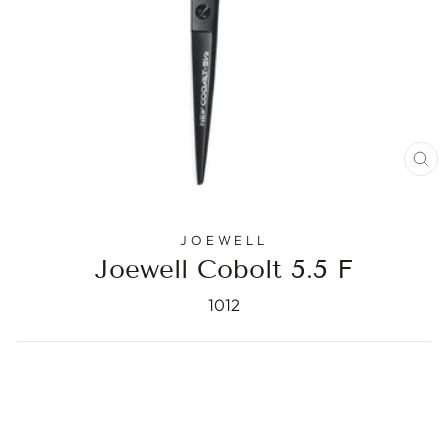
ST
(E
JOEWELL
Joewell Cobolt 5.5 F
1012