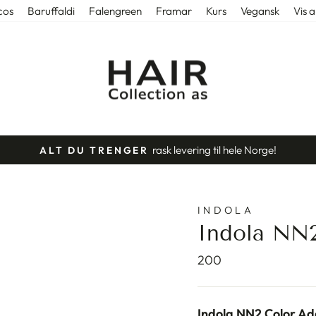
cos
Baruffaldi
Falengreen
Framar
Kurs
Vegansk
Vis a
rask levering til hele Norge!
ALT DU TRENGER
Stopp
slideshow
INDOLA
Indola NN2
200
Indola NN2 Color Ad