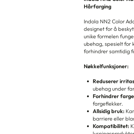
Hårfarging
Indola NN2 Color Addi
designet for å besk
unike formelen funger
ubehag, spesielt for
forhindrer samtidig 
Nøkkelfunksjoner:
Reduserer irritas
ubehag under far
Forhindrer farge
fargeflekker.
Allsidig bruk:
Kan
barriere eller bl
Kompatibilitet:
K
lysningsprodukter