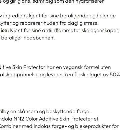
e og gir glans, samtidig som den hydratiserer
v ingrediens kjent for sine beroligende og helende
tter og reparerer huden fra daglig stress.
ice:
Kjent for sine antiinflammatoriske egenskaper,
g beroliger hodebunnen.
itive Skin Protector har en vegansk formel uten
lsk opprinnelse og leveres i en flaske laget av 50%
tilby en skånsom og beskyttende farge-
ndola NN2 Color Additive Skin Protector et
Kombiner med Indolas farge- og blekeprodukter for