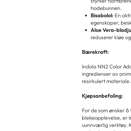
styrker hårfibren
hodebunnen.
Bisabolol:
En akti
egenskaper, besky
Aloe Vera-bladju
reduserer kløe o
Bærekraft:
Indola NN2 Color Add
ingredienser av anima
resirkulert materiale.
Kjøpsanbefaling:
For de som ønsker å 
blekeopplevelse, er I
uunnværlig verktøy. 