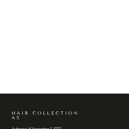
INDOLA NN2 SKIN
PROTECTOR 200ML
INDOLA
HAIR COLLECTION
AS
Adresse:
Kilengaten 1, 3117