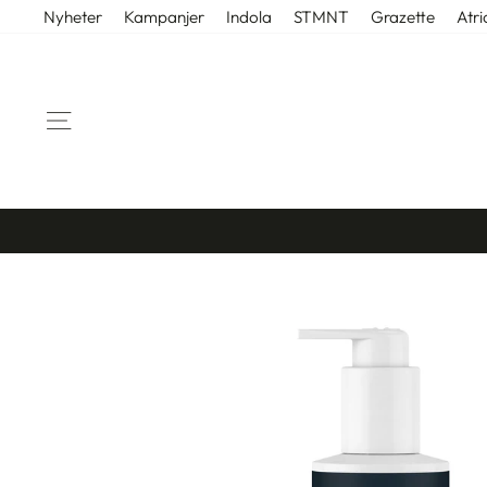
Gå
Nyheter
Kampanjer
Indola
STMNT
Grazette
Atri
til
innhold
SIDENAVIGASJON