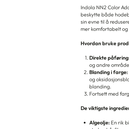
Indola NN2 Color Addi
beskytte både hodeb
sin evne til å reduser
mer komfortabelt og p
Hvordan bruke prod
Direkte påføring
og andre områder
Blanding i farge:
og oksidasjonsbla
blanding.
Fortsett med far
De viktigste ingredi
Algeolje:
En rik b