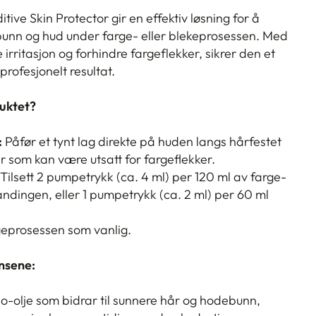
tive Skin Protector gir en effektiv løsning for å
unn og hud under farge- eller blekeprosessen. Med
e irritasjon og forhindre fargeflekker, sikrer den et
rofesjonelt resultat.
uktet?
:
Påfør et tynt lag direkte på huden langs hårfestet
 som kan være utsatt for fargeflekker.
Tilsett 2 pumpetrykk (ca. 4 ml) per 120 ml av farge-
ndingen, eller 1 pumpetrykk (ca. 2 ml) per 60 ml
geprosessen som vanlig.
ensene:
io-olje som bidrar til sunnere hår og hodebunn,