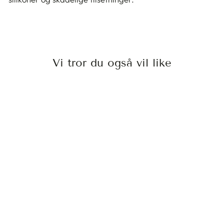
Vi tror du også vil like
NYE INDOLA
INSTA COOL
SHAMPOO
250ML
INDOLA