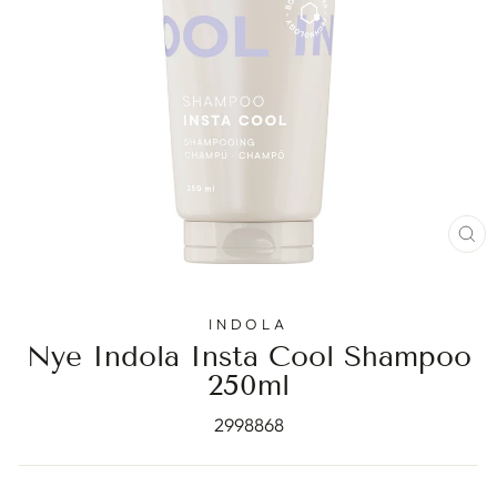
ST
(E
INDOLA
Nye Indola Insta Cool Shampoo
250ml
2998868