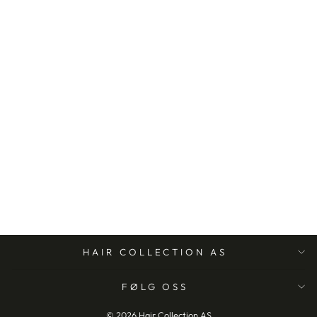
INDOLA
HYDRATE
SHAMPOO
300ML
INDOLA
HAIR COLLECTION AS
FØLG OSS
© 2026 Hair Collection AS