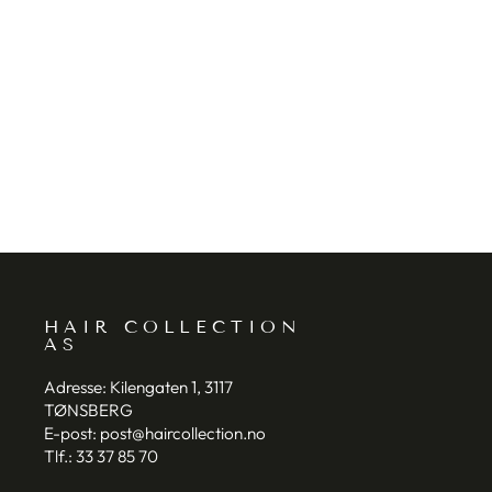
INDOLA BLONDE EXPERT
LIGHTENER 9+ (WHITE) 450G
INDOLA
HAIR COLLECTION
AS
Adresse:
Kilengaten 1, 3117
TØNSBERG
E-post:
post@haircollection.no
Tlf.:
33 37 85 70