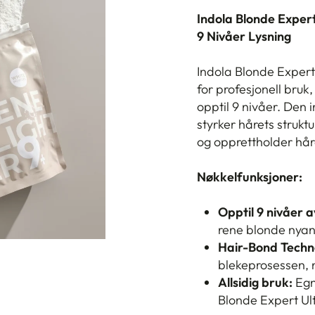
Indola Blonde Expert
9 Nivåer Lysning
Indola Blonde Expert 
for profesjonell bruk,
opptil 9 nivåer.
Den i
styrker hårets struk
og opprettholder hår
Nøkkelfunksjoner:
Opptil 9 nivåer a
rene blonde nyan
Hair-Bond Techn
blekeprosessen, n
Allsidig bruk:
Egn
Blonde Expert Ul