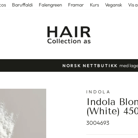
cos
Baruffaldi
Falengreen
Framar
Kurs
Vegansk
Vis a
med lager i Tønsberg.
NORSK NETTBUTIKK
Stopp
slideshow
INDOLA
Indola Blo
(White) 45
3004693