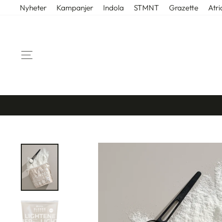
Gå
Nyheter
Kampanjer
Indola
STMNT
Grazette
Atri
til
innhold
SIDENAVIGASJON