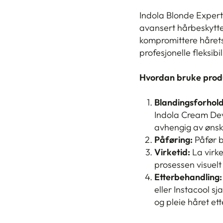
Indola Blonde Exper
avansert hårbeskyttel
kompromittere hårets
profesjonelle fleksib
Hvordan bruke prod
Blandingsforhold
Indola Cream Deve
avhengig av ønske
Påføring:
Påfør b
Virketid:
La virk
prosessen visuelt
Etterbehandling:
eller Instacool s
og pleie håret et