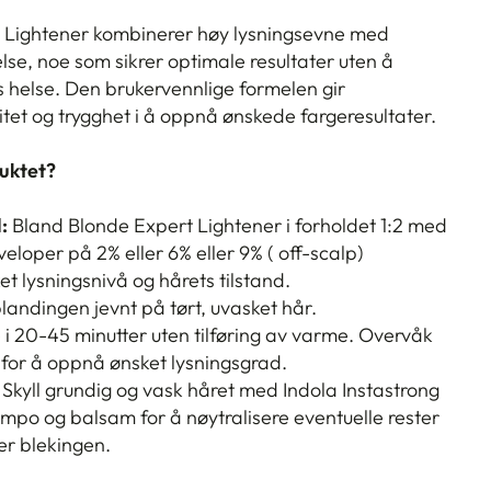
t Lightener kombinerer høy lysningsevne med
se, noe som sikrer optimale resultater uten å
 helse.
Den brukervennlige formelen gir
ilitet og trygghet i å oppnå ønskede fargeresultater.
uktet?
:
Bland Blonde Expert Lightener i forholdet 1:2 med
loper på 2% eller 6% eller 9% ( off-scalp)
t lysningsnivå og hårets tilstand.
landingen jevnt på tørt, uvasket hår.
e i 20-45 minutter uten tilføring av varme. Overvåk
 for å oppnå ønsket lysningsgrad.
Skyll grundig og vask håret med Indola Instastrong
jampo og balsam for å nøytralisere eventuelle rester
ter blekingen.