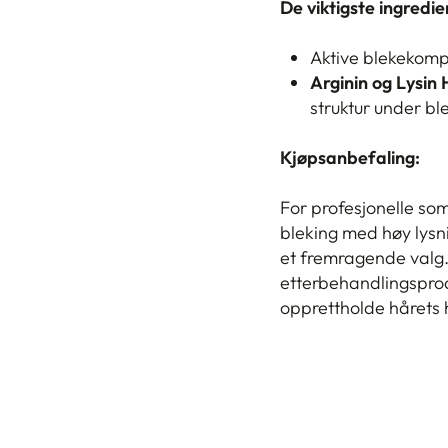
De viktigste ingredi
Aktive blekekompo
Arginin og Lysin 
struktur under b
Kjøpsanbefaling:
For profesjonelle so
bleking med høy lysn
et fremragende valg
etterbehandlingsprod
opprettholde hårets 