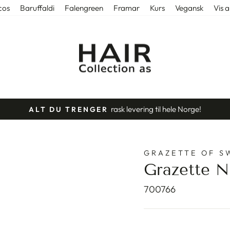
cos
Baruffaldi
Falengreen
Framar
Kurs
Vegansk
Vis a
rask levering til hele Norge!
ALT DU TRENGER
Stopp
slideshow
GRAZETTE OF S
Grazette N
700766