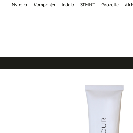
Gå
Nyheter
Kampanjer
Indola
STMNT
Grazette
Atri
til
innhold
SIDENAVIGASJON