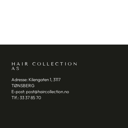
GRAZETTE OF SWEDEN
HAIR COLLECTION
AS
Adresse:
Kilengaten 1, 3117
TØNSBERG
E-post:
post@haircollection.no
Tlf.:
33 37 85 70