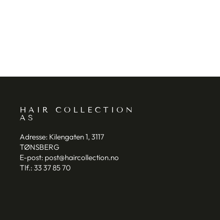
GRAZETTE OF SWEDEN
HAIR COLLECTION
AS
Adresse:
Kilengaten 1, 3117
TØNSBERG
E-post:
post@haircollection.no
Tlf.:
33 37 85 70