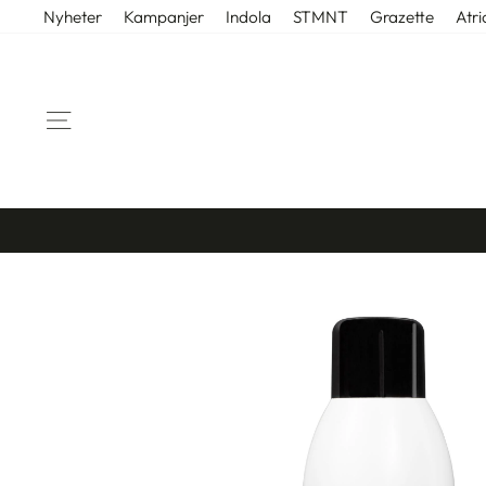
Gå
Nyheter
Kampanjer
Indola
STMNT
Grazette
Atri
til
innhold
SIDENAVIGASJON