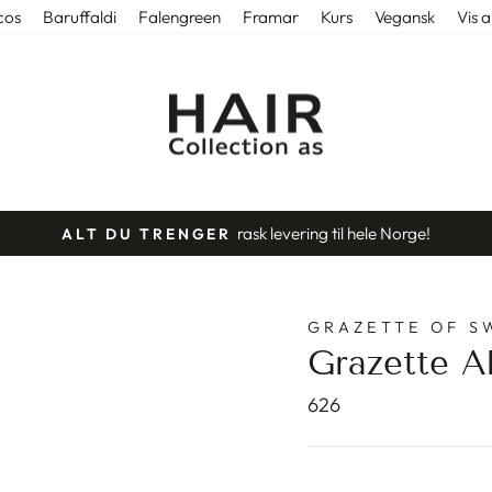
cos
Baruffaldi
Falengreen
Framar
Kurs
Vegansk
Vis a
rask levering til hele Norge!
ALT DU TRENGER
Stopp
slideshow
GRAZETTE OF S
Grazette Ak
626