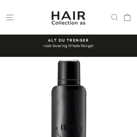
Gå
til
SIDENAVIGASJON
SØK
H
innhold
ALT DU TRENGER
rask levering til hele Norge!
Stopp
slideshow