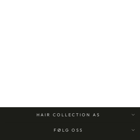
ANDMETICS
BROW & LASH
TINT LIGHT
BROWN
ANDMETICS
HAIR COLLECTION AS
FØLG OSS