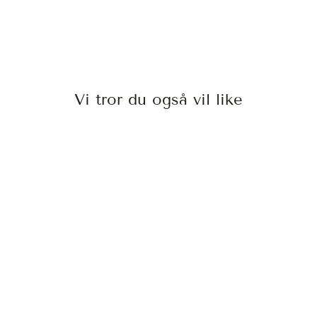
Vi tror du også vil like
JOEWELL FX
PRO 6
JOEWELL