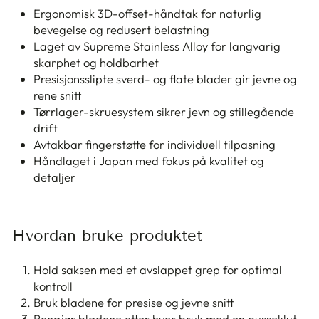
Ergonomisk 3D-offset-håndtak for naturlig
bevegelse og redusert belastning
Laget av Supreme Stainless Alloy for langvarig
skarphet og holdbarhet
Presisjonsslipte sverd- og flate blader gir jevne og
rene snitt
Tørrlager-skruesystem sikrer jevn og stillegående
drift
Avtakbar fingerstøtte for individuell tilpasning
Håndlaget i Japan med fokus på kvalitet og
detaljer
Hvordan bruke produktet
Hold saksen med et avslappet grep for optimal
kontroll
Bruk bladene for presise og jevne snitt
Rengjør bladene etter hver bruk med en pusseklut