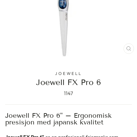
ST
(E
JOEWELL
Joewell FX Pro 6
1147
Joewell FX Pro 6" – Ergonomisk
presisjon med japansk kvalitet
Joewell FX Pro 6"
er en profesjonell frisørsaks som