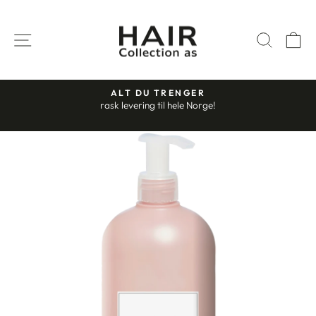
Gå
til
SIDENAVIGASJON
SØK
H
innhold
ALT DU TRENGER
rask levering til hele Norge!
Stopp
slideshow