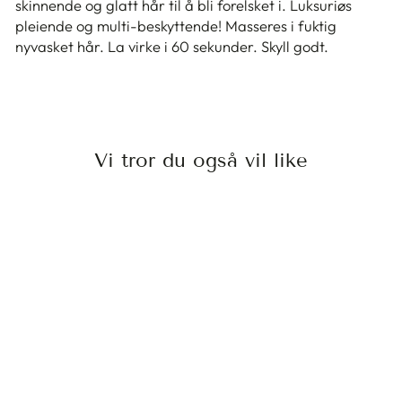
skinnende og glatt hår til å bli forelsket i. Luksuriøs
pleiende og multi-beskyttende! Masseres i fuktig
nyvasket hår. La virke i 60 sekunder. Skyll godt.
Vi tror du også vil like
CRUSH WONDER
MASK 1000ML
GRAZETTE OF