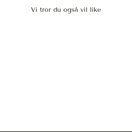
Vi tror du også vil like
INDOLA COLOR
STYLE MOUSSE
MEDIUM
BLONDE
INDOLA