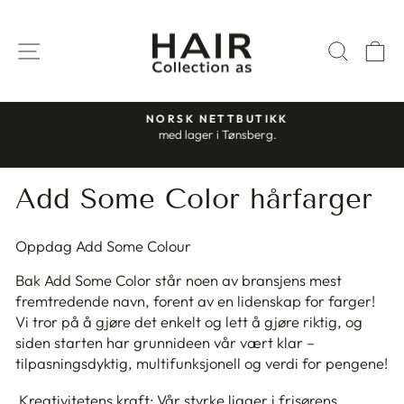
Gå
til
SIDENAVIGASJON
SØK
H
innhold
NORSK NETTBUTIKK
med lager i Tønsberg.
Stopp
slideshow
Add Some Color hårfarger
Oppdag Add Some Colour
Bak Add Some Color står noen av bransjens mest
fremtredende navn, forent av en lidenskap for farger!
Vi tror på å gjøre det enkelt og lett å gjøre riktig, og
siden starten har grunnideen vår vært klar –
tilpasningsdyktig, multifunksjonell og verdi for pengene!
Kreativitetens kraft: Vår styrke ligger i frisørens